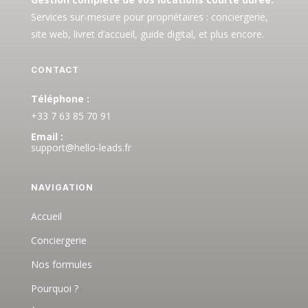
Services sur-mesure pour propriétaires : conciergerie,
site web, livret d’accueil, guide digital, et plus encore.
CONTACT
Téléphone :
+33 7 63 85 70 91
Email :
support@hello-leads.fr
NAVIGATION
Accueil
Conciergerie
Nos formules
Pourquoi ?