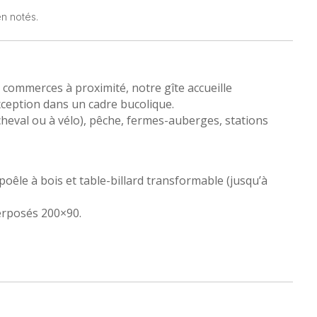
n notés.
c commerces à proximité, notre gîte accueille
xception dans un cadre bucolique.
heval ou à vélo), pêche, fermes-auberges, stations
 poêle à bois et table-billard transformable (jusqu’à
perposés 200×90.
ignoire balnéo) et 3 chambres :
ble (200×190) + 2 lits superposés (200×90).
e.