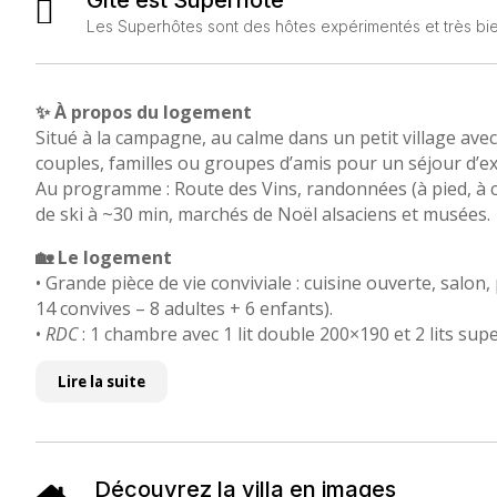

Les Superhôtes sont des hôtes expérimentés et très bie
✨ À propos du logement
Situé à la campagne, au calme dans un petit village ave
couples, familles ou groupes d’amis pour un séjour d’e
Au programme : Route des Vins, randonnées (à pied, à c
de ski à ~30 min, marchés de Noël alsaciens et musées.
🏡 Le logement
• Grande pièce de vie conviviale : cuisine ouverte, salon,
14 convives – 8 adultes + 6 enfants).
•
RDC
: 1 chambre avec 1 lit double 200×190 et 2 lits su
•
Étage
: couloir desservant 1 salle de bain (douche + ba
Lire la suite
– Chambre 1 : 1 lit double (200×190).
– Chambres 2 & 3 (avec accès balcon) : chacune 1 lit dou
• Accès terrasse couverte depuis le salon.
• Piscine chauffée sécurisée, accès direct depuis la cuisin
Découvrez la villa en images