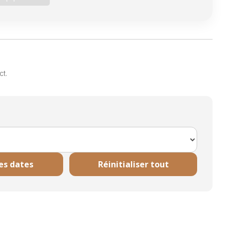
ct.
les dates
Réinitialiser tout