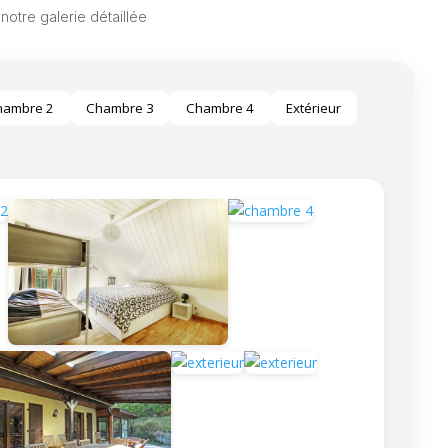
otre galerie détaillée
z commander auprès du traiteur situé à ~4 km
hambre 2
Chambre 3
Chambre 4
Extérieur
elon saison/équipement) machine à laver, fer & planche
 la Thur (Mitzbach / Ranspach). Idéal pour
des lieux et du voisinage. Logement non-fumeur –